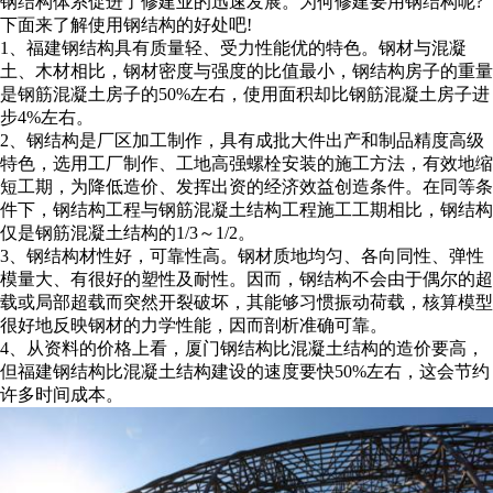
钢结构体系促进了修建业的迅速发展。为何修建要用钢结构呢?
下面来了解使用钢结构的好处吧!
1、福建钢结构具有质量轻、受力性能优的特色。钢材与混凝
土、木材相比，钢材密度与强度的比值最小，钢结构房子的重量
是钢筋混凝土房子的50%左右，使用面积却比钢筋混凝土房子进
步4%左右。
2、钢结构是厂区加工制作，具有成批大件出产和制品精度高级
特色，选用工厂制作、工地高强螺栓安装的施工方法，有效地缩
短工期，为降低造价、发挥出资的经济效益创造条件。在同等条
件下，钢结构工程与钢筋混凝土结构工程施工工期相比，钢结构
仅是钢筋混凝土结构的1/3～1/2。
3、钢结构材性好，可靠性高。钢材质地均匀、各向同性、弹性
模量大、有很好的塑性及耐性。因而，钢结构不会由于偶尔的超
载或局部超载而突然开裂破坏，其能够习惯振动荷载，核算模型
很好地反映钢材的力学性能，因而剖析准确可靠。
4、从资料的价格上看，厦门钢结构比混凝土结构的造价要高，
但福建钢结构比混凝土结构建设的速度要快50%左右，这会节约
许多时间成本。