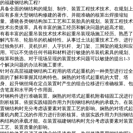
的福建钢结构工程?
具备全面的钢结构的规划、制作、装置工程技术技术。在规划上
应有多座大型钢结构修建的著作。并能准确的核算出焊接缩短
量。通晓各类钢结构加工工艺和工装胎具的规划。装置工程技术
技术出类拔萃。具有丰富的施工经历和解决问题的超高才能。
有着丰富的起重吊装技术技术和起重吊装现场施工经历。熟悉了
解汽车吊、轮胎吊的机械特性。从事过土法起重技术工作。进行
过独角扒杆、灵机扒杆、人字扒杆、龙门架、三脚架的规划和应
用。可以不凭借任何书籍和材料进行敏捷的吊装机索具的规划、
核算和挑选。对于现场呈现的装置技术问题可以敏捷的提出1-3
个解决问题的办法和施工要求。
针对在高层福建钢结构工程用的塔式起重机的一种类型进行过全
面的了解和掌握其结构特色。娴熟的对塔式起重机的大臂、塔
身、起升钢丝绳在定点装置时产生的组合位移进行准确核算。包
含笔直和水平两个作用面。
对钢构件进行准确装置。娴熟的对塔式起重机附着锚固工况进行
剖析核算。依据实践锚固作用力判别钢结构结构的承载力。在装
置钢结构时充分考虑该要素对装置工艺的影响。娴熟的对塔式起
重机内爬工况的作用力进行剖析核算。依据实践作用力判别钢结
构结构的承载才能。在装置福建钢结构时充分考虑该要素对装置
工艺、装置质量的影响。