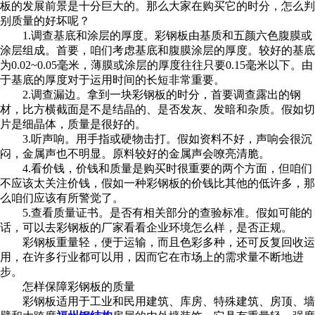
板的发展前景是十分巨大的。那么大家在购买它的时分，怎么判
别质量的好坏呢？
1.调查基底和涂层的厚度。彩钢板由基质和五颜六色腹膜或
涂层组成。首要，咱们考虑基底和腹膜涂层的厚度。较好的基底
为0.02~0.05毫米，薄膜或涂层的厚度往往只要0.15毫米以下。由
于基底的厚度对于运用时间的长短非常重要。
2.调查漏边。拿到一块彩钢板的时分，首要调查露出的钢
材，比方横截面是不是结晶的、是否发灰、发暗和杂质。假如切
片是细晶体，质量是很好的。
3.听声响。用手指或硬物击打。假如资料不好，声响会很沉
闷，金属声也不明显。原料较好的金属声会嘹亮清脆。
4.看价钱，价钱和质量是购买时很重要的两个方面，但咱们
不应该太关注价钱，假如一种彩钢板的价钱比其他的低许多，那
么咱们应该有所警觉了。
5.查看质量证书。是否有相关部分的查验标准。假如可能的
话，可以去彩钢板的厂家看看企业环境怎么样，是否正规。
彩钢板重量轻，便于运输，而且色彩多种，还可反复回收运
用，在许多行业都可以用，因而它在市场上的需求量不断地进
步。
怎样保障彩钢板的质量
彩钢板适用于工业和民用建筑、库房、特殊建筑、房顶、墙