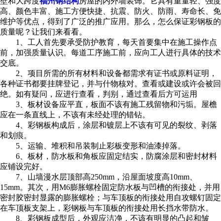
壁和大跨度
福州钢结构
房屋的内外墙装饰。它具有重量轻、强度
高、颜色丰富、施工方便快捷、抗震、防火、防雨、寿命长、免
维护等优点，得到了广泛的推广应用。那么，怎么保证彩钢板的
质量呢？让我们来看看。
1、工人首先要承受防护教育，每天首要集中在施工操作点
前，加强质量认识。每道工序施工前，应向工人进行具体的技术
交底。
2、项目所需的所有材料和设备都需求有证书或原料证明，
各种证书都要挂牌登记，并与什物核对。查看或建设或许会被回
绝。如有疑问，应进行查看，判别，通过查看后方可运用
3、板材设备应平直，板面不该有施工残留物和污垢。屋檐
应在一条直线上，不该有未经处理的错钻。
4、彩钢板构成后，涂层和镀层上不该有可见的裂纹、剥落
和划痕。
5、运输、堆积和吊装制止彩板变形和油漆掉落。
6、板材，防水板和角板应固定结实，防腐涂层和密封材料
应铺设完好。
7、山墙漫水层顶部高250mm，沿屋面坡度高10mm、
15mm。其次，用M6膨胀螺栓固定防水板与凹槽的衔接处，并用
密封胶密封显露的膨胀螺栓；与车顶板的衔接处用自攻螺钉固定
在车顶板支架上，彩钢板与车顶板的衔接处用长挡水带防水。
8、彩钢板成型后，外观应洁净，不该有明显的凸起和皱