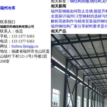
相关标签：
钢结构雨棚
,
钢结构
,
彩
相关新闻
福州冷库
福州彩钢板如何防止生锈,能提升
全面探讨福州CZ型钢材的选材与
解析高效制作与精准安装福州钢
联系我们
福州钢结构厂家分享材料要求是什
福建田民钢结构有限公司
联系人：徐总
相关产品
手机：133 1377 6363
电话：133 1377 6363
网址：
fuzhou.fjtmgjg.cn
地址：福建省福州市仓山区盖
山镇叶下村121-1号1号楼2层
208室