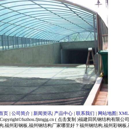
首页
|
公司简介
|
新闻资讯
|
产品中心
|
联系我们
|
网站地图
|
XML
Copyright©
fuzhou.fjtmgjg.cn
(
点击复制
)福建田民钢结构有限公
构,福州彩钢板,福州钢结构厂家哪里好？福州钢结构,福州彩钢