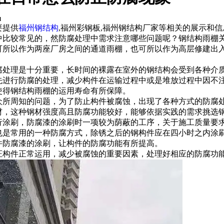
l
要提供
福州钢结构
,福州彩钢板,福州钢结构厂家等相关的展示和
中比较常见的，然防腐处理中需求注意哪些问题呢？钢结构雨棚
可所以作为两座厂房之间的通道雨棚，也可所以作为高层修建出
理是十分重要，长时间的裸露在室外的钢结构会受到各种介质
行防腐的处理，减少构件在运输过程中或是堆放过程中因不注
使得钢结构雨棚的运用寿命有所保障。
周知的问题，为了防止构件被腐蚀，出现了各种方式的防腐处
这种钢材强度高且防腐功能较好，能够依据实践的需求挑选钢
行涂刷，防腐漆的涂刷时一项较为荫蔽的工序，关于施工质量要
常用的一种防腐方式，除锈之后的钢构件应在四小时之内涂刷
件防腐漆的涂刷，让构件的防腐功能有所提高。
件正常运用，减少被腐蚀的重要因素，处理好相应的防腐功能