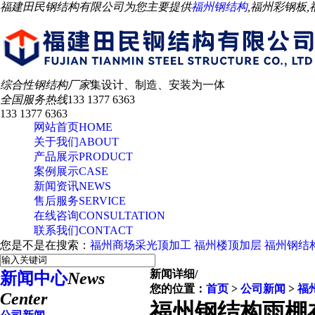
福建田民钢结构有限公司为您主要提供
福州钢结构
,福州彩钢板
综合性钢结构厂家
集设计、制造、安装为一体
全国服务热线
133 1377 6363
133 1377 6363
网站首页
HOME
关于我们
ABOUT
产品展示
PRODUCT
案例展示
CASE
新闻资讯
NEWS
售后服务
SERVICE
在线咨询
CONSULTATION
联系我们
CONTACT
您是不是在搜索：
福州商场采光顶加工
福州楼顶加层
福州钢结
新闻详细
/
新闻中心
News
您的位置：
首页
>
公司新闻
>
福
Center
福州钢结构雨棚