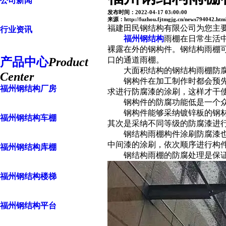
公司新闻
发布时间：2022-04-17 03:00:00
来源：http://fuzhou.fjtmgjg.cn/news794042.htm
福建田民钢结构有限公司为您主
行业资讯
福州钢结构
雨棚在日常生活
裸露在外的钢构件。钢结构雨棚
产品中心
Product
口的通道雨棚。
大面积结构的钢结构雨棚防腐处
Center
钢构件在加工制作时都会预先进
福州钢结构厂房
求进行防腐漆的涂刷，这样才干
钢构件的防腐功能低是一个众所
钢构件能够采纳镀锌板的钢材，
福州钢结构车棚
其次是采纳不同等级的防腐漆进
钢结构雨棚构件涂刷防腐漆也是
中间漆的涂刷，依次顺序进行构
福州钢结构库棚
钢结构雨棚的防腐处理是保证构
福州钢结构楼梯
福州钢结构平台